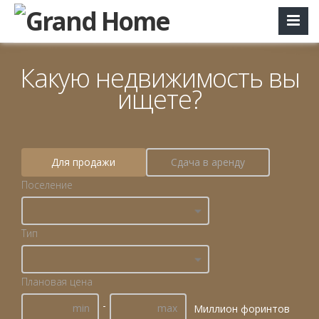
Какую недвижимость вы
ищете?
Для продажи
Сдача в аренду
Поселение
Тип
Плановая цена
-
Миллион форинтов