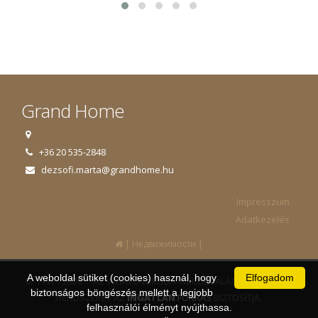
Grand Home
+36 20 535-2848
dezsofi.marta@grandhome.hu
Impresszum
Adatkezelés
|
|
Недвижимости
A weboldal sütiket (cookies) használ, hogy
Elfogadom
© 1997 - 2026 AZ INGATLANIRODA WEBOLDALÁT ÉS ÜGYVITELI
biztonságos böngészés mellett a legjobb
RENDSZERÉT AZ
INGATLAN
FORRÁS
BIZTOSÍTJA.
felhasználói élményt nyújthassa.