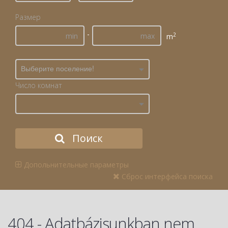
Размер
-
2
m
Выберите поселение!
Число комнат
Поиск
Допольнительные параметры
Сброс интерфейса поиска
404 - Adatbázisunkban nem