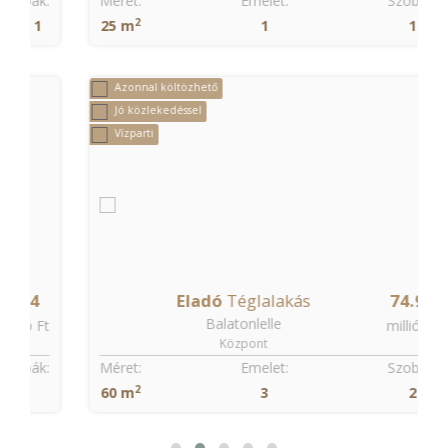
:
Méret:
Emelet:
Szobák:
2
25 m
1
1
Azonnal költözhető
Jó közlekedéssel
Vízparti
Eladó
Téglalakás
74.99
Balatonlelle
t
millió Ft
Központ
:
Méret:
Emelet:
Szobák:
2
60 m
3
2