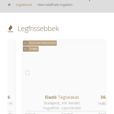
Ingatlanok
Nem található ingatlan
Legfrissebbek
Azonnal költözhető
Sürgős
Eladó
Téglalakás
36.9
Budapest, XIII. kerület
t
millió Ft
Angyalföld – Lőportárdűlő