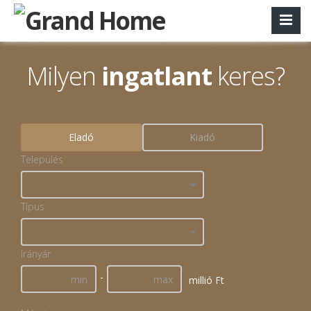
Milyen
ingatlant
keres?
Eladó
Kiadó
Település
Típus
Irányár
-
millió Ft