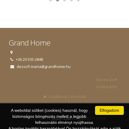
Grand Home
+36 20 535-2848
dezsofi.marta@grandhome.hu
Impresszum
Adatkezelés
|
|
Ingatlanok
Keresünk
A weboldal sütiket (cookies) használ, hogy
Elfogadom
© 1997 - 2026 AZ INGATLANIRODA WEBOLDALÁT ÉS ÜGYVITELI
biztonságos böngészés mellett a legjobb
RENDSZERÉT AZ
INGATLAN
FORRÁS
BIZTOSÍTJA.
felhasználói élményt nyújthassa.
A honlap további használatával Ön hozzájárulását adja a sütik