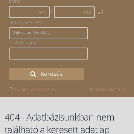
Méret
-
2
m
Terület, városrész
Válasszon települést
Szobák száma
Keresés
További paraméterek
Kereső kiürítése
404 - Adatbázisunkban nem
található a keresett adatlap