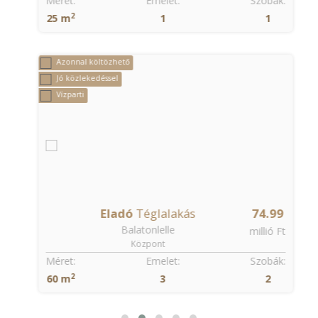
:
Méret:
Emelet:
Szobák:
2
25 m
1
1
Azonnal költözhető
Jó közlekedéssel
Vízparti
Eladó
Téglalakás
74.99
Balatonlelle
t
millió Ft
Központ
:
Méret:
Emelet:
Szobák:
2
60 m
3
2