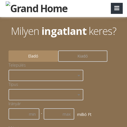
Milyen
ingatlant
keres?
Eladó
Kiadó
Település
Típus
Irányár
-
millió Ft