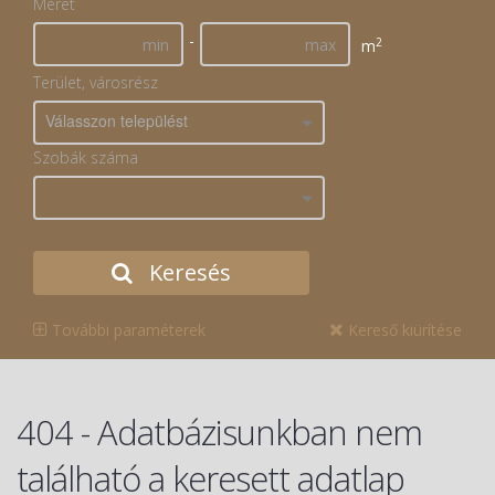
Méret
-
2
m
Terület, városrész
Válasszon települést
Szobák száma
Keresés
További paraméterek
Kereső kiürítése
404 - Adatbázisunkban nem
található a keresett adatlap