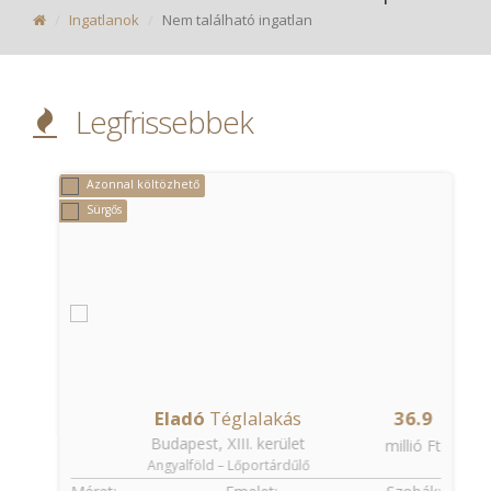
Ingatlanok
Nem található ingatlan
Legfrissebbek
Azonnal költözhető
Sürgős
Eladó
Téglalakás
36.9
Budapest, XIII. kerület
t
millió Ft
Angyalföld – Lőportárdűlő