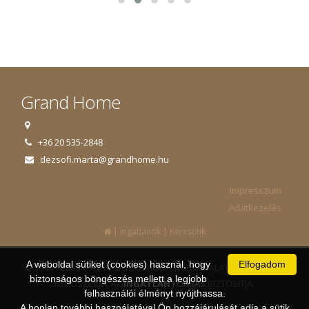
Grand Home
+36 20 535-2848
dezsofi.marta@grandhome.hu
Impresszum
Adatkezelés
|
|
Ingatlanok
Keresünk
A weboldal sütiket (cookies) használ, hogy
Elfogadom
© 1997 - 2026 AZ INGATLANIRODA WEBOLDALÁT ÉS ÜGYVITELI
biztonságos böngészés mellett a legjobb
RENDSZERÉT AZ
INGATLAN
FORRÁS
BIZTOSÍTJA.
felhasználói élményt nyújthassa.
A honlap további használatával Ön hozzájárulását adja a sütik