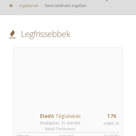
Ingatlanok
Nem található ingatlan
Legfrissebbek
Eladó
Téglalakás
176
Budapest, VI. kerület
t
millió Ft
Belső-Terézváros