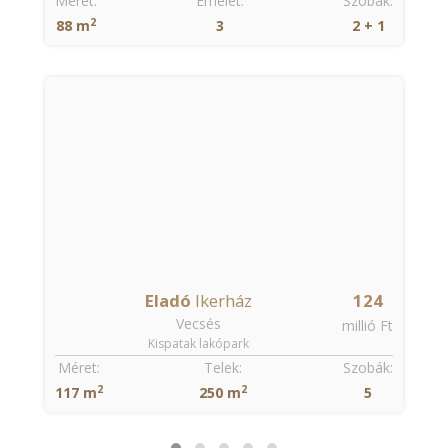
:
Méret:
Emelet:
Szobák:
2
88 m
3
2 + 1
Eladó
Ikerház
124
Vecsés
millió Ft
Kispatak lakópark
Méret:
Telek:
Szobák:
2
2
117 m
250 m
5