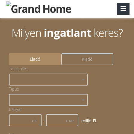
Milyen
ingatlant
keres?
Eladó
Kiadó
Település
Típus
Irányár
-
millió Ft