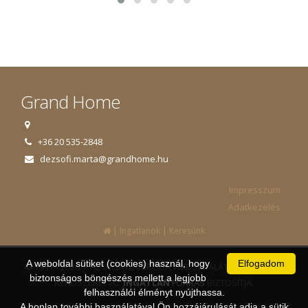
Grand Home
+36 20 535-2848
dezsofi.marta@grandhome.hu
Impresszum
Adatkezelés
|
|
Ingatlanok
Keresünk
A weboldal sütiket (cookies) használ, hogy
Elfogadom
© 1997 - 2026 AZ INGATLANIRODA WEBOLDALÁT ÉS ÜGYVITELI
biztonságos böngészés mellett a legjobb
RENDSZERÉT AZ
INGATLAN
FORRÁS
BIZTOSÍTJA.
felhasználói élményt nyújthassa.
A honlap további használatával Ön hozzájárulását adja a sütik