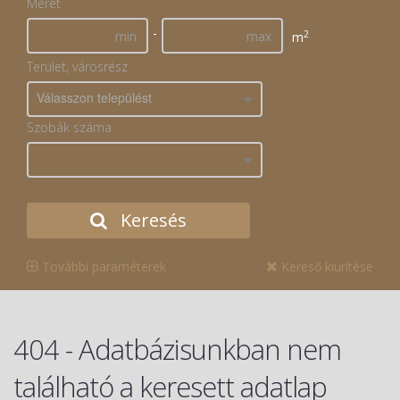
Méret
-
2
m
Terület, városrész
Válasszon települést
Szobák száma
Keresés
További paraméterek
Kereső kiürítése
404 - Adatbázisunkban nem
található a keresett adatlap