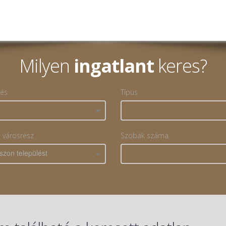
Milyen
ingatlant
keres?
lés
Típus
, városrész
Szobák száma
szon települést