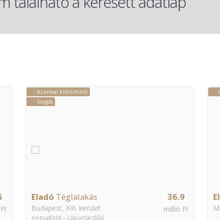
 található a keresett adatlap
Azonnal költözhető
9
Eladó
Telephely
49
K
Miskolc
Bu
 Ft
millió Ft
O