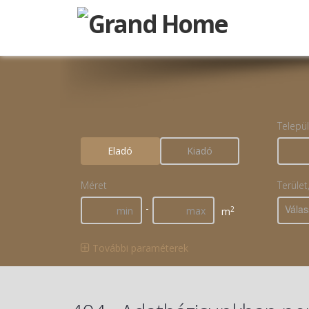
Telepü
Eladó
Kiadó
Méret
Terület
-
Válas
2
m
További paraméterek