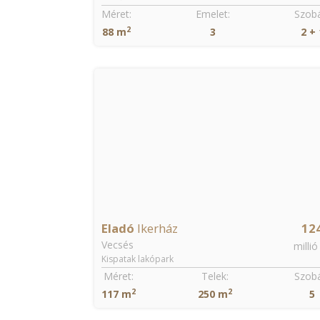
Szobák:
Méret:
Emelet:
Szobá
2
2 + 1
25 m
1
1
Azonnal költözhető
Jó közlekedéssel
Vízparti
124
Eladó
Téglalakás
74.
Balatonlelle
millió Ft
millió
Központ
Szobák:
Méret:
Emelet:
Szobá
2
5
60 m
3
2