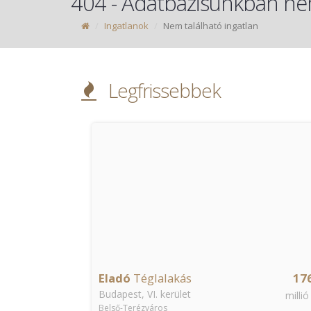
404 - Adatbázisunkban nem
Ingatlanok
Nem található ingatlan
Legfrissebbek
Azonnal költözhető
Sürgős
176
Eladó
Téglalakás
36.
Budapest, XIII. kerület
millió Ft
millió
Angyalföld – Lőportárdűlő