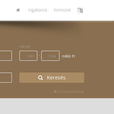
Ingatlanok
Keresünk
Irányár
-
millió Ft
Keresés
Kereső kiürítése