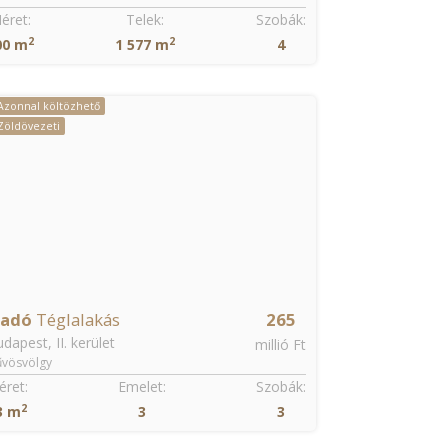
éret:
Emelet:
Méret:
2
2
30 m
3
365 m
Azonnal költözhető
iadó
Téglalakás
2.4
dapest, XII. kerület
ezer €
kukk út
éret:
Emelet:
Szobák:
2
97 m
2
4