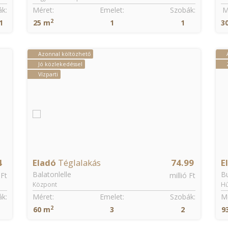
k:
Méret:
Telek:
Szobák:
M
2
2
300 m
1 577 m
4
2
Azonnal költözhető
Zöldövezeti
99
Eladó
Téglalakás
265
K
Budapest, II. kerület
Bu
 Ft
millió Ft
Hűvösvölgy
Ka
k:
Méret:
Emelet:
Szobák:
M
2
93 m
3
3
1