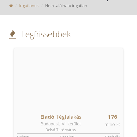
Ingatlanok
Nem található ingatlan
Legfrissebbek
Eladó
Téglalakás
176
Budapest, VI. kerület
t
millió Ft
Belső-Terézváros