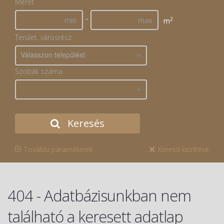
Méret
-
2
m
Terület, városrész
Válasszon települést
Szobák száma
Keresés
További paraméterek
Kereső kiürítése
404 - Adatbázisunkban nem
található a keresett adatlap