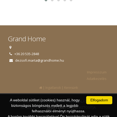
Grand Home
+36 20 535-2848
dezsofi.marta@grandhome.hu
Impresszum
Adatkezelés
|
|
Ingatlanok
Keresünk
A weboldal sütiket (cookies) használ, hogy
Elfogadom
© 1997 - 2026 AZ INGATLANIRODA WEBOLDALÁT ÉS ÜGYVITELI
biztonságos böngészés mellett a legjobb
RENDSZERÉT AZ
INGATLAN
FORRÁS
BIZTOSÍTJA.
felhasználói élményt nyújthassa.
A honlap további használatával Ön hozzájárulását adja a sütik