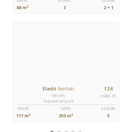
:
Méret:
Emelet:
Szobák:
2
88 m
3
2 + 1
Eladó
Ikerház
124
Vecsés
millió Ft
Kispatak lakópark
Méret:
Telek:
Szobák:
2
2
117 m
250 m
5