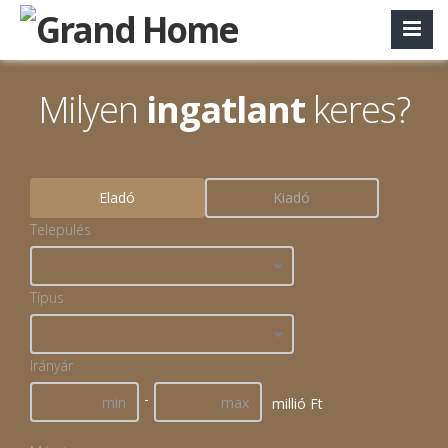
Milyen
ingatlant
keres?
Eladó
Kiadó
Település
Típus
Irányár
-
millió Ft